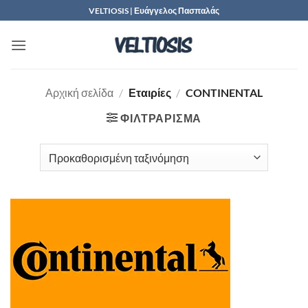
Μετάβαση
VELTIOSIS | Ευάγγελος Πασπαλάς
στο
περιεχόμενο
Αρχική σελίδα
/
Εταιρίες
/
CONTINENTAL
ΦΙΛΤΡΆΡΙΣΜΑ