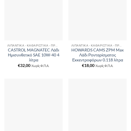
ΛΙΠΑΝΤΙΚΆ - ΚΑΘΑΡΙΣΤΙΚΆ - ΠΡΌΣΘΕΤΑ
ΛΙΠΑΝΤΙΚΆ - ΚΑΘΑΡΙΣΤΙΚΆ - ΠΡΌΣΘΕΤΑ
CASTROL MAGNATEC Λάδι
HOWARDS CAMS ZPM Max
Ημισυνθετικό SAE 10W-40 4
Λάδι Ρονταρίσματος
λίτρα
Εκκεντροφόρων 0.118 λίτρα
€
32,00
€
18,00
Χωρίς Φ.Π.Α.
Χωρίς Φ.Π.Α.