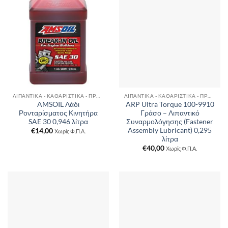
ΛΙΠΑΝΤΙΚΆ - ΚΑΘΑΡΙΣΤΙΚΆ - ΠΡΌΣΘΕΤΑ
ΛΙΠΑΝΤΙΚΆ - ΚΑΘΑΡΙΣΤΙΚΆ - ΠΡΌΣΘΕΤΑ
AMSOIL Λάδι
ARP Ultra Torque 100-9910
Ρονταρίσματος Κινητήρα
Γράσο – Λιπαντικό
SAE 30 0,946 λίτρα
Συναρμολόγησης (Fastener
Assembly Lubricant) 0,295
€
14,00
Χωρίς Φ.Π.Α.
λίτρα
€
40,00
Χωρίς Φ.Π.Α.