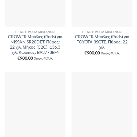
ΕΞΑΡΤΉΜΑΤΑ ΜΗΧΑΝΏΝ
ΕΞΑΡΤΉΜΑΤΑ ΜΗΧΑΝΏΝ
CROWER Μπιέλες (Rods) για
CROWER Μπιέλες (Rods) για
NISSAN SR20DET. Πύρος:
TOYOTA 3SGTE. Πύρος: 22
22 χιλ. Μήκος (C2C): 136,3
χιλ.
χιλ. Κωδικός: B93773B-4
€
900,00
Χωρίς Φ.Π.Α.
€
900,00
Χωρίς Φ.Π.Α.