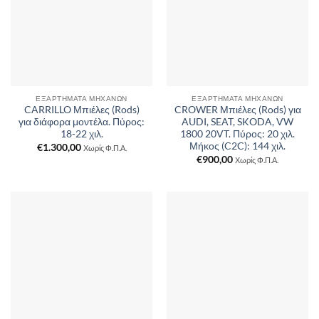
ΕΞΑΡΤΉΜΑΤΑ ΜΗΧΑΝΏΝ
ΕΞΑΡΤΉΜΑΤΑ ΜΗΧΑΝΏΝ
CARRILLO Μπιέλες (Rods)
CROWER Μπιέλες (Rods) για
για διάφορα μοντέλα. Πύρος:
AUDI, SEAT, SKODA, VW
18-22 χιλ.
1800 20VT. Πύρος: 20 χιλ.
Μήκος (C2C): 144 χιλ.
€
1.300,00
Χωρίς Φ.Π.Α.
€
900,00
Χωρίς Φ.Π.Α.