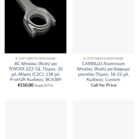
ΕΞΑΡΤΉΜΑΤΑ ΜΗΧΑΝΏΝ
ΕΞΑΡΤΉΜΑΤΑ ΜΗΧΑΝΏΝ
BC Μπιέλες (Rods) για
CARRILLO Aluminium
TOYOTA 2ZZ-GE. Πύρος: 20
Μπιέλες (Rods) για διάφορα
χιλ. Μήκος (C2C): 138 χιλ.
μοντέλα. Πύρος: 18-22 χιλ.
ProH2K Κωδικός: BC6389
Κωδικός: Custom
€
550,00
Call for Price
Χωρίς Φ.Π.Α.