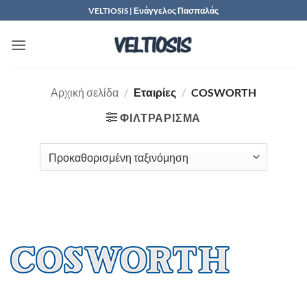
Μετάβαση
VELTIOSIS | Ευάγγελος Πασπαλάς
στο
περιεχόμενο
Αρχική σελίδα
/
Εταιρίες
/
COSWORTH
ΦΙΛΤΡΆΡΙΣΜΑ