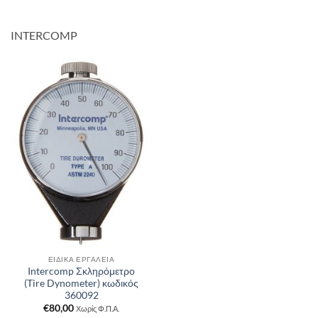
INTERCOMP
ΕΙΔΙΚΆ ΕΡΓΑΛΕΊΑ
Intercomp Σκληρόμετρο
(Tire Dynometer) κωδικός
360092
€
80,00
Χωρίς Φ.Π.Α.