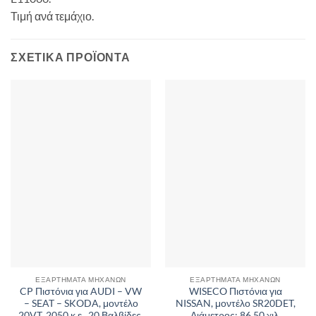
Τιμή ανά τεμάχιο.
ΣΧΕΤΙΚΆ ΠΡΟΪΌΝΤΑ
ΕΞΑΡΤΉΜΑΤΑ ΜΗΧΑΝΏΝ
ΕΞΑΡΤΉΜΑΤΑ ΜΗΧΑΝΏΝ
CP Πιστόνια για AUDI – VW
WISECO Πιστόνια για
– SEAT – SKODA, μοντέλο
NISSAN, μοντέλο SR20DET,
20VT, 2050 κ.ε., 20 Βαλβίδες,
Διάμετρος: 86.50 χιλ.