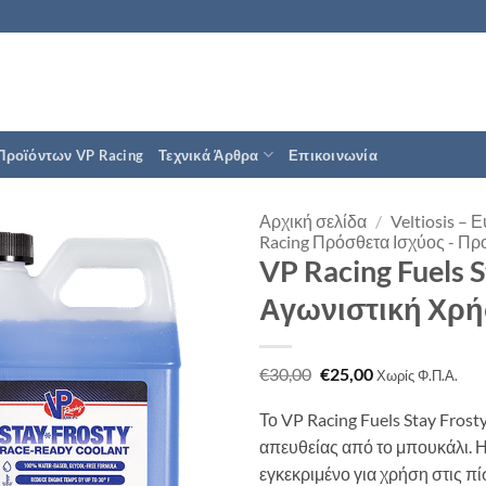
Προϊόντων VP Racing
Τεχνικά Άρθρα
Επικοινωνία
Αρχική σελίδα
/
Veltiosis –
Racing Πρόσθετα Ισχύος - Πρ
VP Racing Fuels 
Αγωνιστική Χρήσ
Original
Η
€
30,00
€
25,00
Χωρίς Φ.Π.Α.
price
τρέχουσα
was:
τιμή
Το VP Racing Fuels Stay Frost
€30,00.
είναι:
€25,00.
απευθείας από το μπουκάλι. Η 
εγκεκριμένο για χρήση στις πί