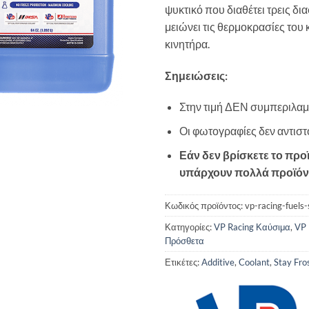
ψυκτικό που διαθέτει τρεις δι
μειώνει τις θερμοκρασίες του
κινητήρα.
Σημειώσεις:
Στην τιμή ΔΕΝ συμπεριλαμ
Οι φωτογραφίες δεν αντισ
Εάν δεν βρίσκετε το προ
υπάρχουν πολλά προϊόντ
Κωδικός προϊόντος:
vp-racing-fuels
Κατηγορίες:
VP Racing Καύσιμα
,
VP 
Πρόσθετα
Ετικέτες:
Additive
,
Coolant
,
Stay Fro