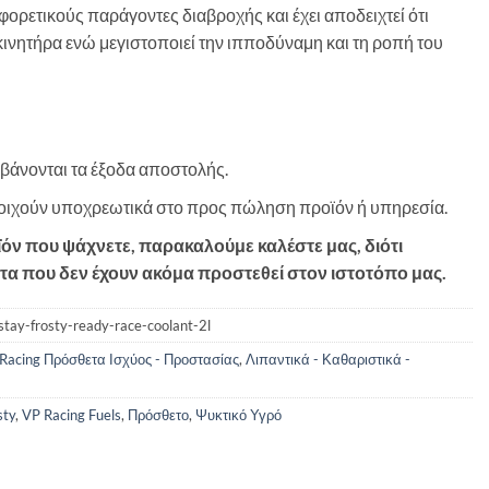
αφορετικούς παράγοντες διαβροχής και έχει αποδειχτεί ότι
 κινητήρα ενώ μεγιστοποιεί την ιπποδύναμη και τη ροπή του
βάνονται τα έξοδα αποστολής.
τοιχούν υποχρεωτικά στο προς πώληση προϊόν ή υπηρεσία.
ϊόν που ψάχνετε, παρακαλούμε καλέστε μας, διότι
α που δεν έχουν ακόμα προστεθεί στον ιστοτόπο μας.
-stay-frosty-ready-race-coolant-2l
Racing Πρόσθετα Ισχύος - Προστασίας
,
Λιπαντικά - Καθαριστικά -
sty
,
VP Racing Fuels
,
Πρόσθετο
,
Ψυκτικό Υγρό