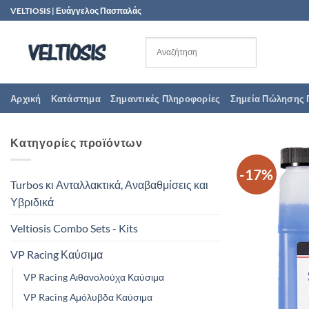
Μετάβαση
VELTIOSIS | Ευάγγελος Πασπαλάς
στο
περιεχόμενο
Αρχική
Κατάστημα
Σημαντικές Πληροφορίες
Σημεία Πώλησης 
Κατηγορίες προϊόντων
-17%
Turbos κι Ανταλλακτικά, Αναβαθμίσεις και
Υβριδικά
Veltiosis Combo Sets - Kits
VP Racing Καύσιμα
VP Racing Αιθανολούχα Καύσιμα
VP Racing Αμόλυβδα Καύσιμα